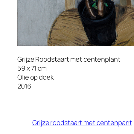
Grijze Roodstaart met centenplant
59 x 71 cm
Olie op doek
2016
Grijze roodstaart met centenpant