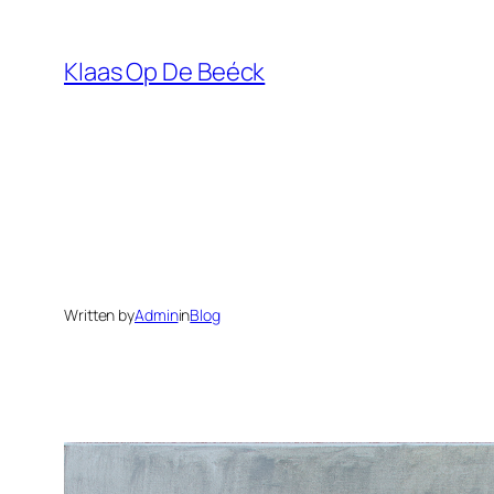
Skip
to
Klaas Op De Beéck
content
Written by
Admin
in
Blog