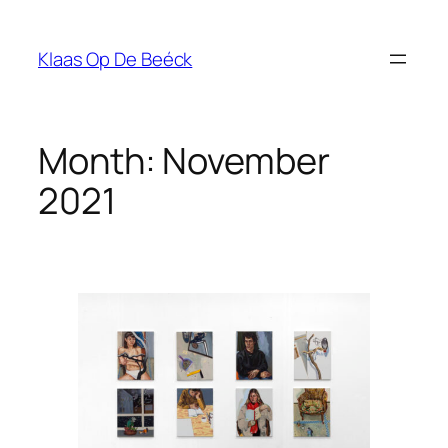
Skip
to
Klaas Op De Beéck
content
Month:
November
2021