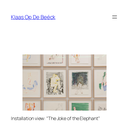
Skip
to
Klaas Op De Beéck
content
Installation view: “The Joke of the Elephant”