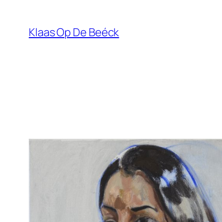
Skip
to
Klaas Op De Beéck
content